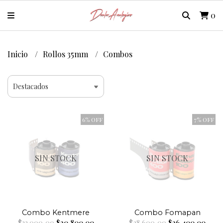
0
Inicio
Rollos 35mm
Combos
6% OFF
7% OFF
SIN STOCK
SIN STOCK
Combo Kentmere
Combo Fomapan
$33.000,00
$30.800,00
$28.600,00
$26.400,00