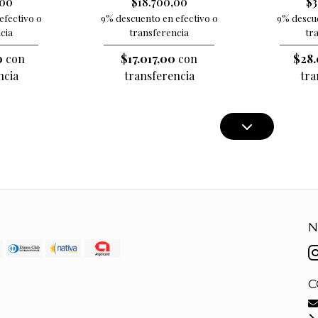
,00
$18.700,00
$3
efectivo o
9% descuento en efectivo o
9% descue
cia
transferencia
tr
0
con
$17.017,00
con
$28.
ncia
transferencia
tra
N
C