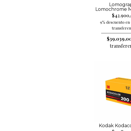
Lomogra
Lomochrome Me
$42.900
9% descuento en 
transferen
$39.039,0
transfere
Kodak Kodaco