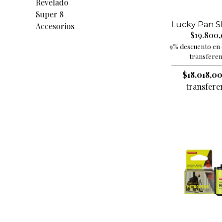
Revelado
Super 8
Lucky Pan S
Accesorios
$19.800
9% descuento en 
transferen
$18.018,0
transfere