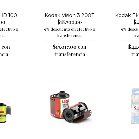
HD 100
Kodak Vision 3 200T
Kodak Ek
,00
$18.700,00
$4
efectivo o
9% descuento en efectivo o
9% descue
cia
transferencia
tr
0
con
$17.017,00
con
$44.
ncia
transferencia
tra
S