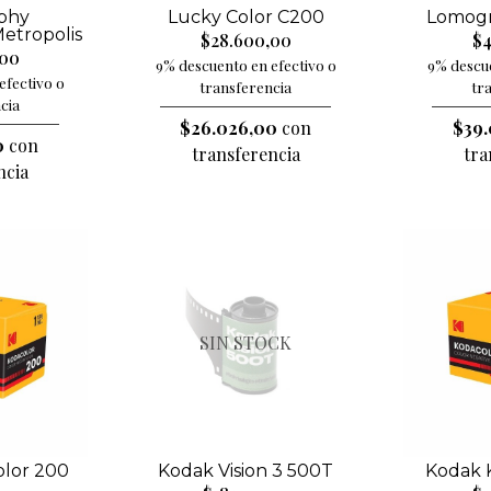
phy
Lucky Color C200
Lomogr
tropolis
$28.600,00
$4
,00
9% descuento en efectivo o
9% descue
efectivo o
transferencia
tr
cia
$26.026,00
con
$39.
0
con
transferencia
tra
ncia
SIN STOCK
lor 200
Kodak Vision 3 500T
Kodak 