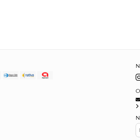
N
C
N