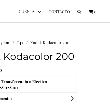
CUENTA
CONTACTO
0
 35mm
C41
Kodak Kodacolor 200
 Kodacolor 200
0
n
Transferencia
o
Efectivo
28.028,00
scuentos