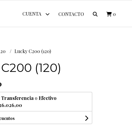
CUENTA
CONTACTO
0
120
Lucky C200 (120)
C200 (120)
0
n
Transferencia
o
Efectivo
26.026,00
scuentos