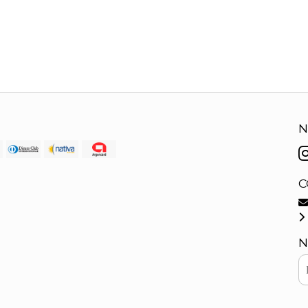
N
C
N