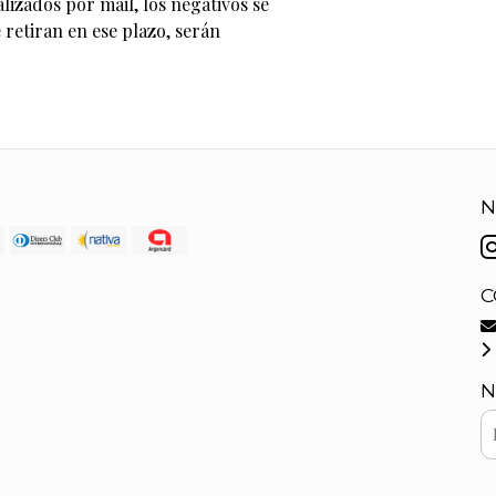
lizados por mail, los negativos se
 retiran en ese plazo, serán
N
C
N