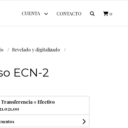
CUENTA
CONTACTO
0
do
Revelado y digitalizado
so ECN-2
0
n
Transferencia
o
Efectivo
21.021,00
scuentos